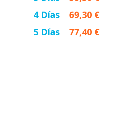
4 Días
–
69,30 €
5 Días
–
77,40 €